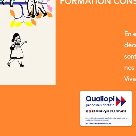
FORMATION CONS
En e
déco
sont
nos 
Viv