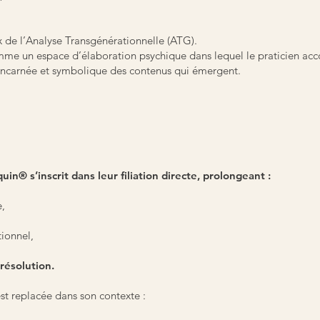
 de l’Analyse Transgénérationnelle (ATG).
me un espace d’élaboration psychique dans lequel le praticien ac
 incarnée et symbolique des contenus qui émergent.
® s’inscrit dans leur filiation directe, prolongeant :
,
tionnel,
résolution.
est replacée dans son contexte :