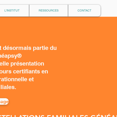
L'INSTITUT
RESSOURCES
CONTACT
it désormais partie du
néapsy®
lle présentation
urs certifiants en
ationnelle et
liales.
page