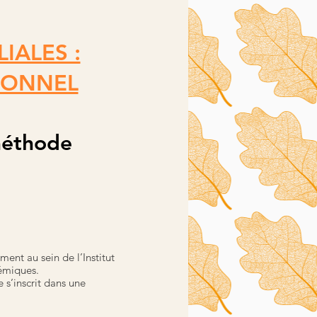
IALES :
IONNEL
 méthode
nt au sein de l’Institut
témiques.
 s’inscrit dans une