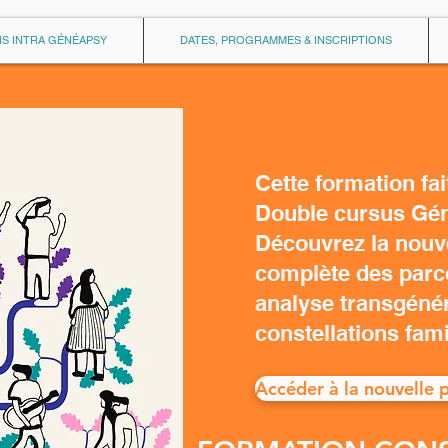
S INTRA GÉNÉAPSY
DATES, PROGRAMMES & INSCRIPTIONS
Cette formation fa
Double cursus Gé
Découvrez la nouve
complète des parco
analyse transgénér
constellations fami
Accéder à la nouvelle 