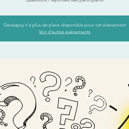
Généapsy n'a plus de place disponible pour cet évènement
Voir d'autres événements