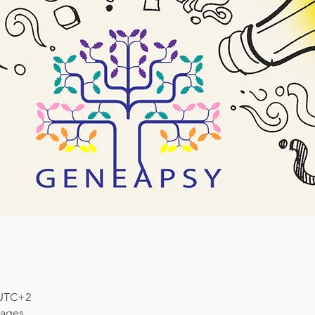
0 UTC+2
nages