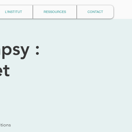
L'INSTITUT
RESSOURCES
CONTACT
psy :
et
tions