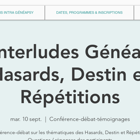
S INTRA GÉNÉAPSY
DATES, PROGRAMMES & INSCRIPTIONS
interludes Généa
asards, Destin 
Répétitions
mar. 10 sept.
  |  
Conférence-débat-témoignages
érence-débat sur les thématiques des Hasards, Destin et Répéti
Questions / réponses des participants