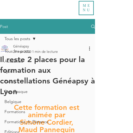
ME
NU
Post
Tous les posts
Généapsy
Tous les posts
27 mai 2022
1 min de lecture
Il reste 2 places pour la
Actualites
formation aux
Lyon
constellations Généapsy à
Paris
Lyon
Pays Basque
Belgique
Cette formation est 
Formations
animée par 
Simone Cordier, 
Formations_A_Distance
Maud Pannequin 
Editions