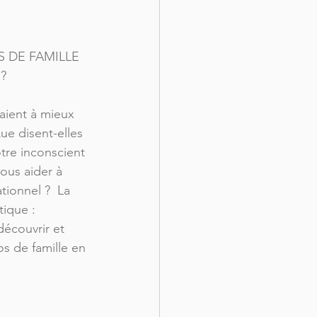
 DE FAMILLE 
  
daient à mieux 
e disent-elles 
tre inconscient 
ous aider à 
tionnel ?  La 
tique : 
découvrir et 
os de famille en 