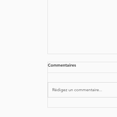
Commentaires
Rédigez un commentaire...
Le rêve comme langage
vivant: approche clinique,