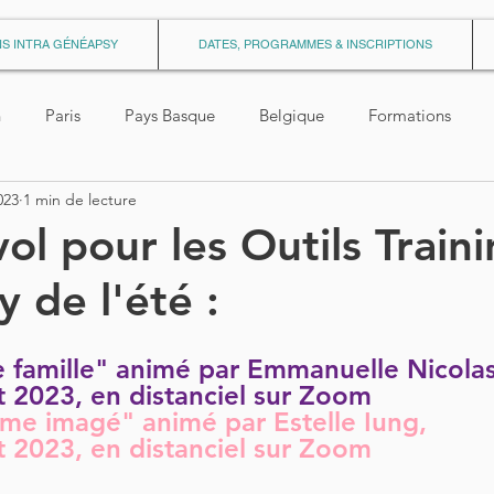
S INTRA GÉNÉAPSY
DATES, PROGRAMMES & INSCRIPTIONS
n
Paris
Pays Basque
Belgique
Formations
023
1 min de lecture
ion_Geneapsy
Residentiel
Conferences_CafePsy
ol pour les Outils Train
 de l'été :
Videos
Annuaire
Medias
Articles_Autres
W
 famille" animé par Emmanuelle Nicolas
es
formation psychogénéalogie
formation onirothérapie
let 2023, en distanciel sur Zoom 
e imagé" animé par Estelle Iung, 
let 2023, en distanciel sur Zoom
mation thérapie relationnelle
e-learning
Généapsy