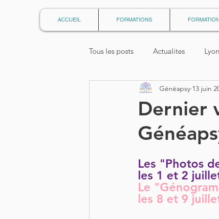
ACCUEIL
FORMATIONS
FORMATION
Tous les posts
Actualites
Lyo
Généapsy
13 juin 2
Editions
Articles_Certificat
Dernier v
Généapsy
UnPrenomPourLaVie_Geneapsy
Les "Photos de
Formation Constellations familial
les 1 et 2 juil
Le "Génogramm
les 8 et 9 juil
formation atelier écriture
for