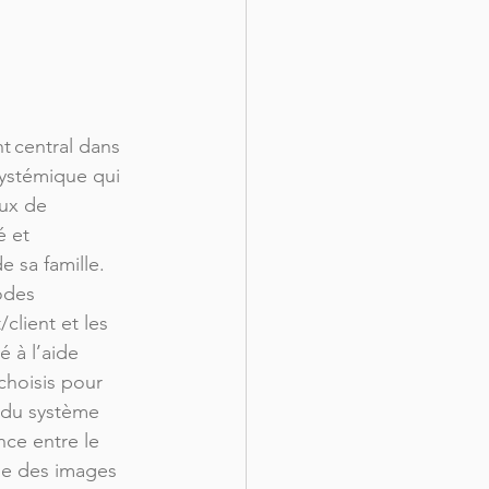
t central dans 
systémique qui 
eux de 
é et 
e sa famille. 
odes 
client et les 
 à l’aide 
choisis pour 
 du système 
ance entre le 
e des images 