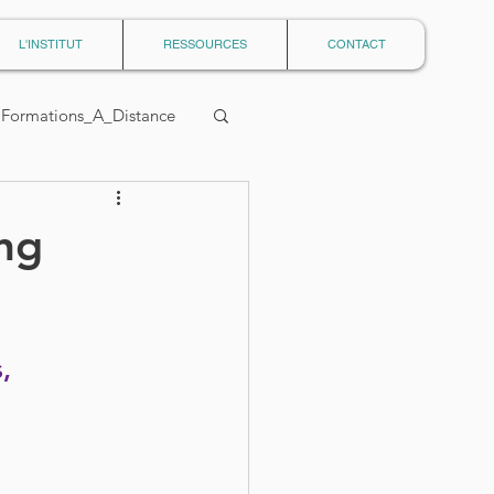
L'INSTITUT
RESSOURCES
CONTACT
Formations_A_Distance
ing
ebinaires
, 
Généapsy