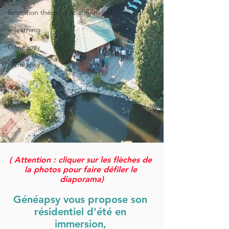
formation thérapie relationnelle
e-learning
Généapsy
Généapsy
( Attention : cliquer sur les flèches de 
la photos pour faire défiler le 
diaporama)
Généapsy vous propose son 
résidentiel d'été en 
immersion, 