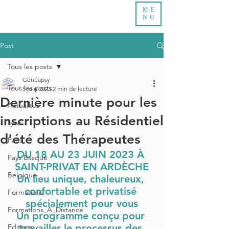
ME
NU
Post
Tous les posts
Généapsy
Tous les posts
5 juin 2023
2 min de lecture
Dernière minute pour les
Actualites
inscriptions au Résidentiel
Lyon
d'été des Thérapeutes
Paris
DU 18 AU 23 JUIN 2023 À 
Pays Basque
SAINT-PRIVAT EN ARDÈCHE
Belgique
Un lieu unique, chaleureux, 
confortable et privatisé 
Formations
spécialement pour vous
Formations_A_Distance
Un programme conçu pour 
travailler le processus des 
Editions