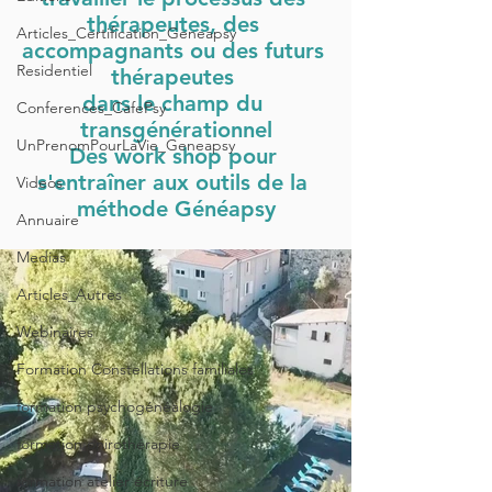
thérapeutes, des 
Articles_Certification_Geneapsy
accompagnants ou des futurs 
Residentiel
thérapeutes 
dans le champ du 
Conferences_CafePsy
transgénérationnel
UnPrenomPourLaVie_Geneapsy
Des work shop pour 
s'entraîner aux outils de la 
Videos
méthode Généapsy
Annuaire
Medias
Articles_Autres
Webinaires
Formation Constellations familiales
formation psychogénéalogie
formation onirothérapie
formation atelier écriture