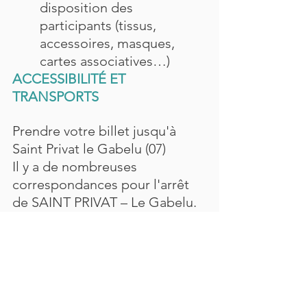
disposition des 
participants (tissus, 
accessoires, masques, 
cartes associatives…)
ACCESSIBILITÉ ET 
TRANSPORTS
Prendre votre billet jusqu'à 
Saint Privat le Gabelu (07) 
Il y a de nombreuses 
correspondances pour l'arrêt 
de SAINT PRIVAT – Le Gabelu. 
Départ PARTOUT EN FRANCE
Arrivée VALENCE GARE TGV 
Correspondance autocar SNCF 
(Valence - St Privat env 1h45)
Arrivée SAINT PRIVAT – Le 